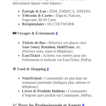
directement depuis votre balance :
Énergie & Eau :
EDH, ENRECA, DINEPA.
Télécoms & Cartes :
Digicel, Natcom,
Sogecarte, BUH Carte.
Récipiendaire :
HLCNETWORK
🚌 Voyages & Événements
#
Tickets de Bus :
Réservez vos places chez
Sans Souci, Rotation, HaitiTrans
, etc.
(Précisez nom, trajet et téléphone).
EasyTicket :
Achetez vos entrées pour des
événements et festivals via
EasyTicket_HtiPay
.
🍲 Food & Shopping
#
NutriSchool :
Commandez un plat dans un
restaurant partenaire (Indiquez plat, adresse et
téléphone).
Livres & Produits Haïtiens :
Commandez
n’importe quel produit via
Commande_HtiPay
.
📈 Pour les Professionnels et Agents
#