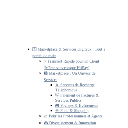
8️⃣ Marketplace & Services Digitaux : Tout à
portée de main
⚡ Transfert Rapide pour un Client
(Même sans compte HtiPay)
🛍️ Marketplace : Un Univers de
Services
📱 Services de Recharge
Téléphonique
💡 Paiement de Factures &
Services Publics
🚌 Voyages & Événements
🍲 Food & Shopping
📈 Pour les Professionnels et Agents
🎮 Divertissement & Innovation