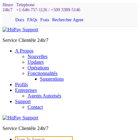
Aller
Heure
Telephone:
24h/7
+1-646-757-1126 / +509 3389-5146
au
contenu
Docs
FAQs
Frais
Rechercher Agent
Service Clientèle 24h/7
A Propos
Nouvelles
Updates
Opérations
Fonctionnalités
Suggestions
Profils
Entreprises
Agents Autorisés
Support
Contact
Service Clientèle 24h/7
Search