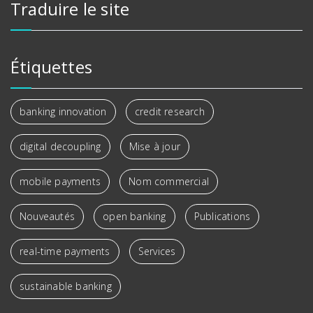
Traduire le site
Étiquettes
banking innovation
credit research
digital decoupling
Mise à jour
mobile payments
Nom commercial
Nouveautés
open banking
Publications
real-time payments
Services
sustainable banking