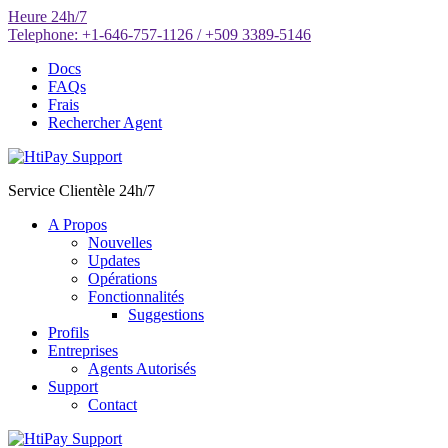
Aller
Heure
24h/7
au
Telephone:
+1-646-757-1126 / +509 3389-5146
contenu
Docs
FAQs
Frais
Rechercher Agent
Service Clientèle 24h/7
A Propos
Nouvelles
Updates
Opérations
Fonctionnalités
Suggestions
Profils
Entreprises
Agents Autorisés
Support
Contact