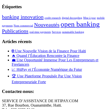
Étiquettes
banking innovation
credit research
digital decoupling
Mise à jour
mobile
open banking
Nouveautés
payments
Nom commercial
Publications
real-time payments
Services
sustainable banking
Articles récents
🌐 Une Nouvelle Vision de la Finance Pour Haïti
🔥 Quand l’Éducation Rencontre la Finance
💼 Une Opportunité Immense Pour Les Entrepreneurs et
Freelancers
📈 HtiPay et l’Économie Numérique du Futur
🏆 Une Plateforme Propulsée Par Une Vision
Entrepreneuriale Forte
Contactez-nous:
SERVICE D’ASSISTANCE DE HTIPAY.COM
37, Rue Bourbon, Ouanaminthe, Haiti.