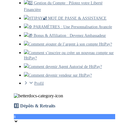
2️⃣ Gestion du Compte : Pilotez votre Liberté
Financière
HTIPAY🔐 MOT DE PASSE & ASSISTANCE
⚙️ PARAMÈTRES : Une Personnalisation Avancée
🎁 Bonus & Affiliation : Devenez Ambassadeur
Comment ajouter de l’argent à son compte HtiPay?
Comment s’inscrire ou créer un nouveau compte sur
HtiPay?
Comment devenir Agent Autorisé de HtiPay?
Comment devenir vendeur sur HtiPay?
Profil
3️⃣ Dépôts & Retraits
8