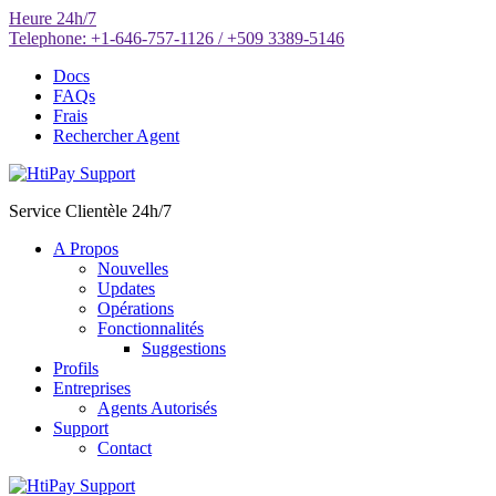
Aller
Heure
24h/7
au
Telephone:
+1-646-757-1126 / +509 3389-5146
contenu
Docs
FAQs
Frais
Rechercher Agent
Service Clientèle 24h/7
A Propos
Nouvelles
Updates
Opérations
Fonctionnalités
Suggestions
Profils
Entreprises
Agents Autorisés
Support
Contact