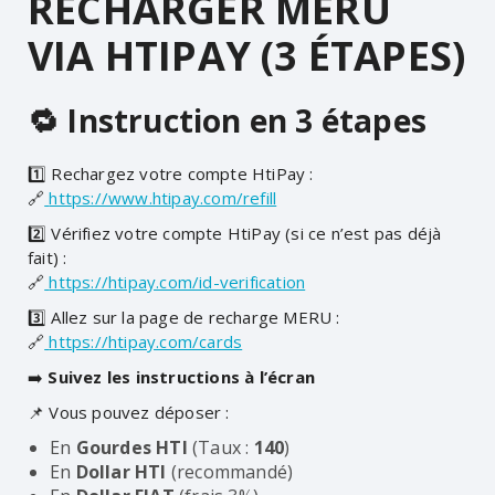
RECHARGER MERU
VIA HTIPAY (3 ÉTAPES)
🔁 Instruction en 3 étapes
1️⃣ Rechargez votre compte HtiPay :
🔗
https://www.htipay.com/refill
2️⃣ Vérifiez votre compte HtiPay (si ce n’est pas déjà
fait) :
🔗
https://htipay.com/id-verification
3️⃣ Allez sur la page de recharge MERU :
🔗
https://htipay.com/cards
➡️
Suivez les instructions à l’écran
📌 Vous pouvez déposer :
En
Gourdes HTI
(Taux :
140
)
En
Dollar HTI
(recommandé)