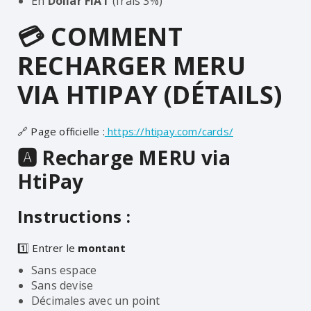
En
Dollar FIAT
(frais 3%)
💳 COMMENT
RECHARGER MERU
VIA HTIPAY (DÉTAILS)
🔗 Page officielle :
https://htipay.com/cards/
🅰️ Recharge MERU via
HtiPay
Instructions :
1️⃣ Entrer le
montant
Sans espace
Sans devise
Décimales avec un point