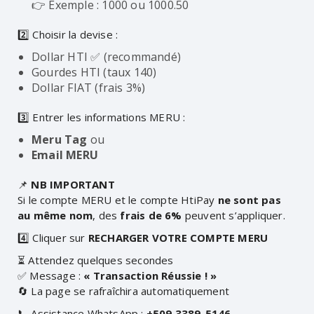
👉 Exemple :
1000
ou
1000.50
2️⃣ Choisir la devise :
Dollar HTI ✅ (recommandé)
Gourdes HTI (taux 140)
Dollar FIAT (frais 3%)
3️⃣ Entrer les informations MERU :
Meru Tag
ou
Email MERU
📌
NB IMPORTANT
Si le compte MERU et le compte HtiPay
ne sont pas
au même nom
, des
frais de 6%
peuvent s’appliquer.
4️⃣ Cliquer sur
RECHARGER VOTRE COMPTE MERU
⏳ Attendez quelques secondes
✅ Message :
« Transaction Réussie ! »
🔄 La page se rafraîchira automatiquement
📞 Assistance WhatsApp :
+509 3389-5146