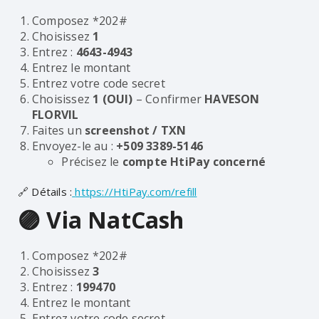
Composez
*202#
Choisissez
1
Entrez :
4643-4943
Entrez le montant
Entrez votre code secret
Choisissez
1 (OUI)
– Confirmer
HAVESON
FLORVIL
Faites un
screenshot / TXN
Envoyez-le au :
+509 3389-5146
Précisez le
compte HtiPay concerné
🔗 Détails :
https://HtiPay.com/refill
🟣 Via NatCash
Composez
*202#
Choisissez
3
Entrez :
199470
Entrez le montant
Entrez votre code secret