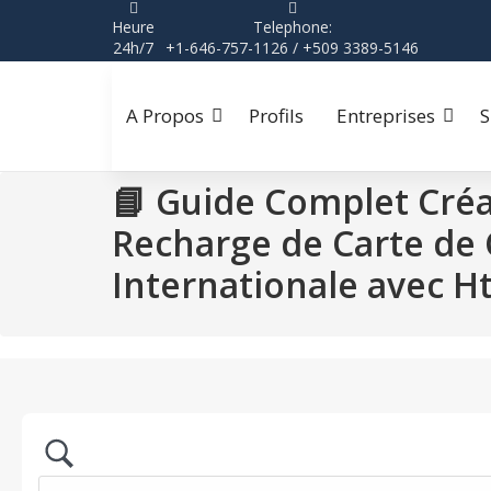
Aller
Heure
Telephone:
au
24h/7
+1-646-757-1126 / +509 3389-5146
contenu
A Propos
Profils
Entreprises
S
📘 Guide Complet Cré
Recharge de Carte de 
Internationale avec 