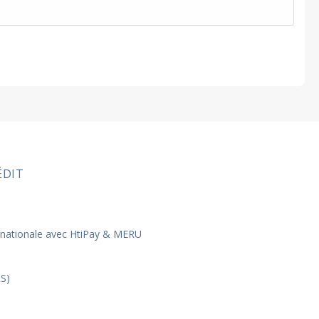
ÉDIT
ernationale avec HtiPay & MERU
S)