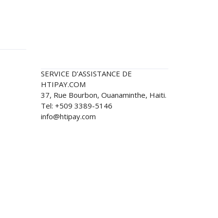
Contactez-nous:
inance
SERVICE D’ASSISTANCE DE
e la
HTIPAY.COM
37, Rue Bourbon, Ouanaminthe, Haiti.
Tel: +509 3389-5146
 Pour
info@htipay.com
s
rique du
 Par Une