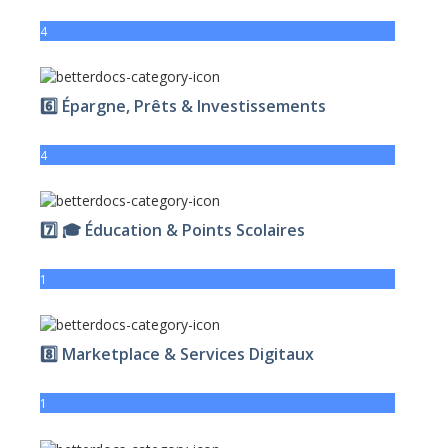
4
6️⃣ Épargne, Prêts & Investissements
4
7️⃣ 🎓 Éducation & Points Scolaires
1
8️⃣ Marketplace & Services Digitaux
1