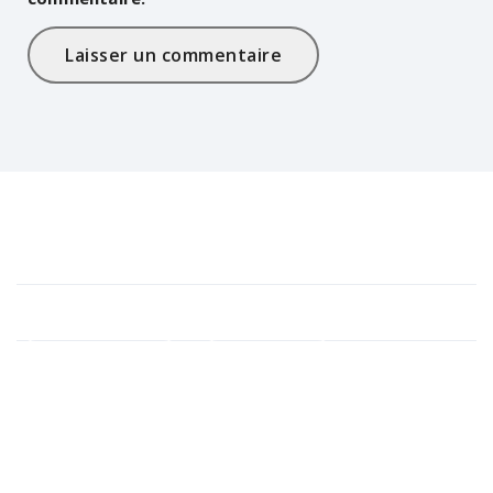
Traduire le site
Étiquettes
banking innovation
credit research
digital decoupling
Mise à jour
mobile payments
Nom commercial