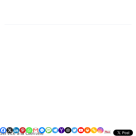
Contactez-nous:
SERVICE D’ASSISTANCE DE HTIPAY.COM
37, Rue Bourbon, Ouanaminthe, Haiti.
Tel: +509 3389-5146
info@htipay.com
Copyright © 2026 HtiPay Support | Propulsé par
Hfe509.net
Service à la Clientèle