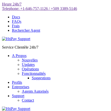
Aller
Heure
24h/7
au
Telephone:
+1-646-757-1126 / +509 3389-5146
contenu
Docs
FAQs
Frais
Rechercher Agent
Service Clientèle 24h/7
A Propos
Nouvelles
Updates
Opérations
Fonctionnalités
Suggestions
Profils
Entreprises
Agents Autorisés
Support
Contact