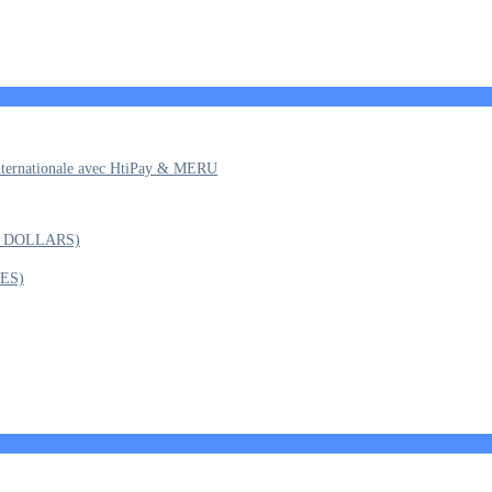
Internationale avec HtiPay & MERU
N DOLLARS)
ES)