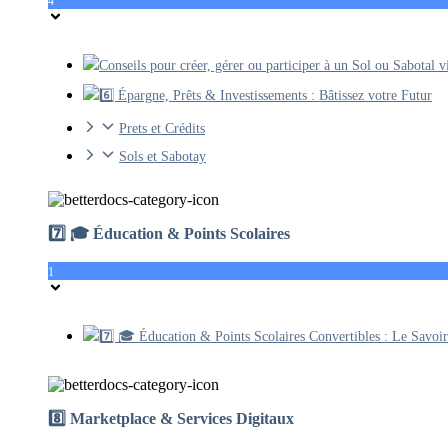
4
Conseils pour créer, gérer ou participer à un Sol ou Sabotal 
6️⃣ Épargne, Prêts & Investissements : Bâtissez votre Futur
Prets et Crédits
Sols et Sabotay
7️⃣ 🎓 Éducation & Points Scolaires
1
7️⃣ 🎓 Éducation & Points Scolaires Convertibles : Le Savoir
8️⃣ Marketplace & Services Digitaux