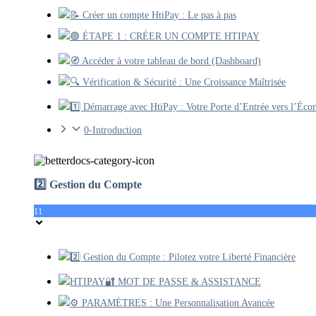
📝 Créer un compte HtiPay : Le pas à pas
🟢 ÉTAPE 1 : CRÉER UN COMPTE HTIPAY
🧭 Accéder à votre tableau de bord (Dashboard)
🔍 Vérification & Sécurité : Une Croissance Maîtrisée
1️⃣ Démarrage avec HtiPay : Votre Porte d’Entrée vers l’Éco
0-Introduction
2️⃣ Gestion du Compte
11
2️⃣ Gestion du Compte : Pilotez votre Liberté Financière
HTIPAY🔐 MOT DE PASSE & ASSISTANCE
⚙️ PARAMÈTRES : Une Personnalisation Avancée