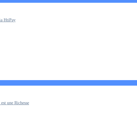
via HtiPay
 est une Richesse