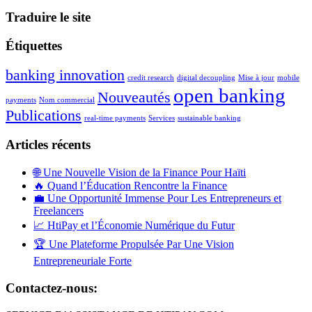
Traduire le site
Étiquettes
banking innovation
credit research
digital decoupling
Mise à jour
mobile
open banking
Nouveautés
payments
Nom commercial
Publications
real-time payments
Services
sustainable banking
Articles récents
🌐 Une Nouvelle Vision de la Finance Pour Haïti
🔥 Quand l’Éducation Rencontre la Finance
💼 Une Opportunité Immense Pour Les Entrepreneurs et
Freelancers
📈 HtiPay et l’Économie Numérique du Futur
🏆 Une Plateforme Propulsée Par Une Vision
Entrepreneuriale Forte
Contactez-nous: