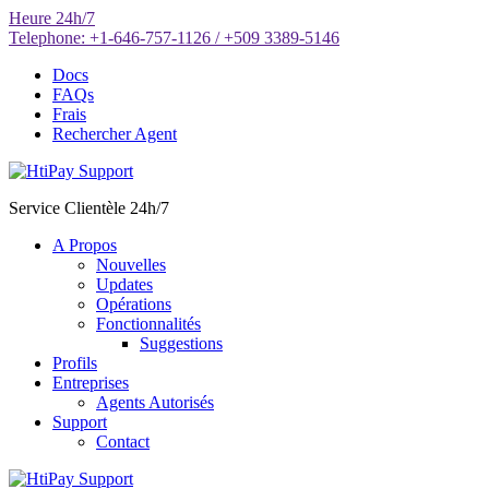
Aller
Heure
24h/7
au
Telephone:
+1-646-757-1126 / +509 3389-5146
contenu
Docs
FAQs
Frais
Rechercher Agent
Service Clientèle 24h/7
A Propos
Nouvelles
Updates
Opérations
Fonctionnalités
Suggestions
Profils
Entreprises
Agents Autorisés
Support
Contact