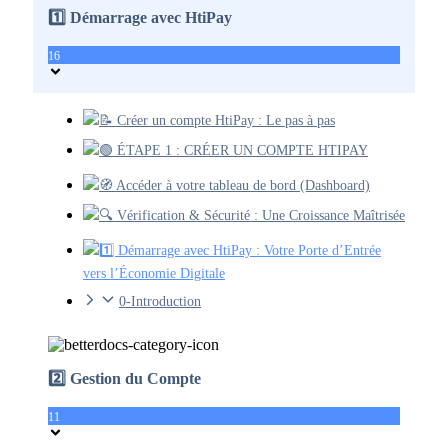
1️⃣ Démarrage avec HtiPay
16
📝 Créer un compte HtiPay : Le pas à pas
🟢 ÉTAPE 1 : CRÉER UN COMPTE HTIPAY
🧭 Accéder à votre tableau de bord (Dashboard)
🔍 Vérification & Sécurité : Une Croissance Maîtrisée
1️⃣ Démarrage avec HtiPay : Votre Porte d’Entrée
vers l’Économie Digitale
0-Introduction
2️⃣ Gestion du Compte
11