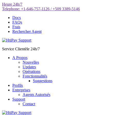
Aller
Heure
24h/7
au
Telephone:
+1-646-757-1126 / +509 3389-5146
contenu
Docs
FAQs
Frais
Rechercher Agent
Service Clientèle 24h/7
A Propos
Nouvelles
Updates
Opérations
Fonctionnalités
Suggestions
Profils
Entreprises
Agents Autorisés
Support
Contact