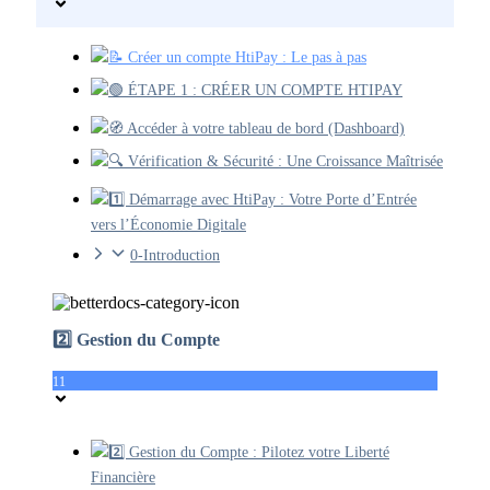
📝 Créer un compte HtiPay : Le pas à pas
🟢 ÉTAPE 1 : CRÉER UN COMPTE HTIPAY
🧭 Accéder à votre tableau de bord (Dashboard)
🔍 Vérification & Sécurité : Une Croissance Maîtrisée
1️⃣ Démarrage avec HtiPay : Votre Porte d’Entrée
vers l’Économie Digitale
0-Introduction
2️⃣ Gestion du Compte
11
2️⃣ Gestion du Compte : Pilotez votre Liberté
Financière