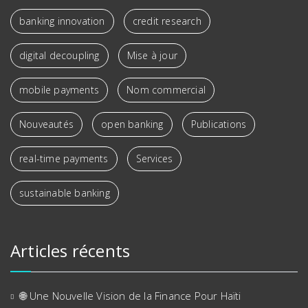
banking innovation
credit research
digital decoupling
Mise à jour
mobile payments
Nom commercial
Nouveautés
open banking
Publications
real-time payments
Services
sustainable banking
Articles récents
🌐 Une Nouvelle Vision de la Finance Pour Haïti