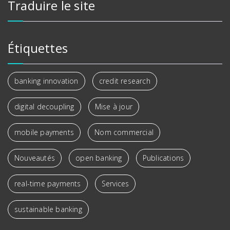
Traduire le site
Étiquettes
banking innovation
credit research
digital decoupling
Mise à jour
mobile payments
Nom commercial
Nouveautés
open banking
Publications
real-time payments
Services
sustainable banking