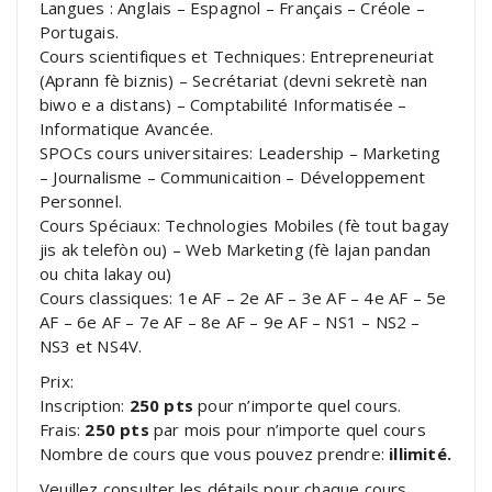
Langues : Anglais – Espagnol – Français – Créole –
Portugais.
Cours scientifiques et Techniques: Entrepreneuriat
(Aprann fè biznis) – Secrétariat (devni sekretè nan
biwo e a distans) – Comptabilité Informatisée –
Informatique Avancée.
SPOCs cours universitaires: Leadership – Marketing
– Journalisme – Communicaition – Développement
Personnel.
Cours Spéciaux: Technologies Mobiles (fè tout bagay
jis ak telefòn ou) – Web Marketing (fè lajan pandan
ou chita lakay ou)
Cours classiques: 1e AF – 2e AF – 3e AF – 4e AF – 5e
AF – 6e AF – 7e AF – 8e AF – 9e AF – NS1 – NS2 –
NS3 et NS4V.
Prix:
Inscription:
250 pts
pour n’importe quel cours.
Frais:
250 pts
par mois pour n’importe quel cours
Nombre de cours que vous pouvez prendre:
illimité.
Veuillez consulter les détails pour chaque cours.