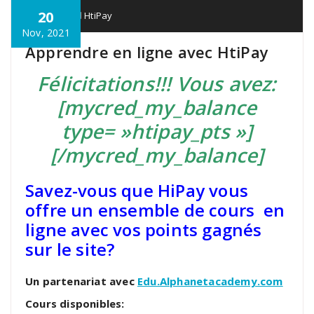
20
HTIPAY
HtiPay
Nov, 2021
Apprendre en ligne avec HtiPay
Félicitations!!! Vous avez:
[mycred_my_balance
type= »htipay_pts »]
[/mycred_my_balance]
Savez-vous que HiPay vous
offre un ensemble de cours en
ligne avec vos points gagnés
sur le site?
Un partenariat avec
Edu.Alphanetacademy.com
Cours disponibles: