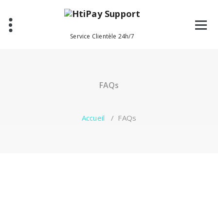
Aller
au
contenu
Service Clientèle 24h/7
FAQs
Accueil
/
FAQs