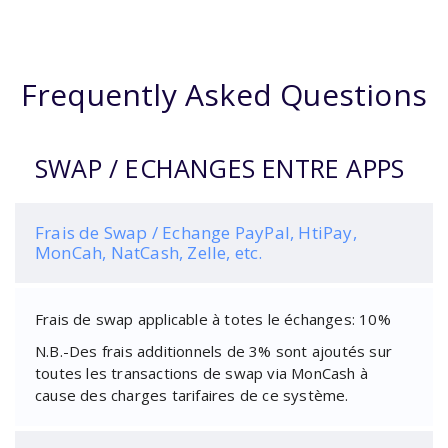
Frequently Asked Questions
SWAP / ECHANGES ENTRE APPS
Frais de Swap / Echange PayPal, HtiPay,
MonCah, NatCash, Zelle, etc.
Frais de swap applicable à totes le échanges: 10%
N.B.-Des frais additionnels de 3% sont ajoutés sur
toutes les transactions de swap via MonCash à
cause des charges tarifaires de ce système.