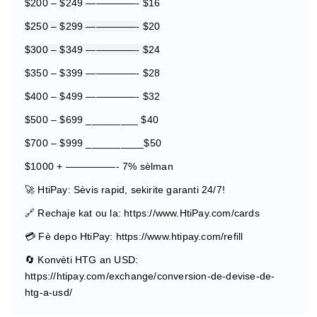
$200 – $249 —————- $16
$250 – $299 —————- $20
$300 – $349 —————- $24
$350 – $399 —————- $28
$400 – $499 —————- $32
$500 – $699 _________ $40
$700 – $999 __________$50
$1000 + —————- 7% sèlman
🚀 HtiPay: Sèvis rapid, sekirite garanti 24/7!
🔗 Rechaje kat ou la: https://www.HtiPay.com/cards
💳 Fè depo HtiPay: https://www.htipay.com/refill
🔄 Konvèti HTG an USD:
https://htipay.com/exchange/conversion-de-devise-de-
htg-a-usd/