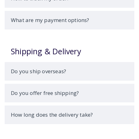
What are my payment options?
Shipping & Delivery
Do you ship overseas?
Do you offer free shipping?
How long does the delivery take?