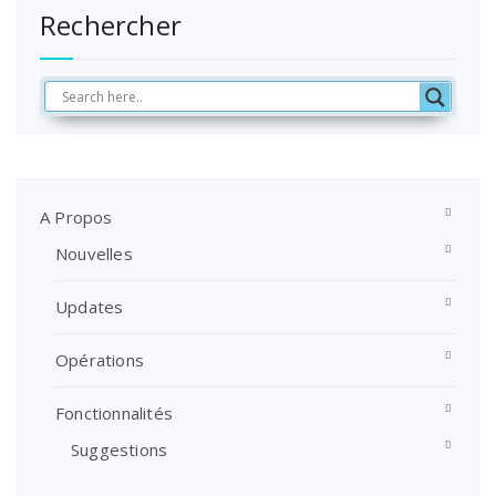
Rechercher
A Propos
Nouvelles
Updates
Opérations
Fonctionnalités
Suggestions