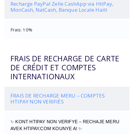
Recharge PayPal Zelle CashApp via HtiPay,
MonCash, NatCash, Banque Locale Haiti
Frais: 10%
FRAIS DE RECHARGE DE CARTE
DE CRÉDIT ET COMPTES
INTERNATIONAUX
FRAIS DE RECHARGE MERU – COMPTES
HTIPAY NON VERIFIÉS
✨ KONT HTIPAY NON VERIFYE – RECHAJE MERU
AVEK HTIPAY.COM KOUNYE A! ✨