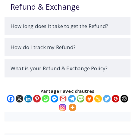
Refund & Exchange
How long does it take to get the Refund?
How do I track my Refund?
What is your Refund & Exchange Policy?
Partager avec d'autres