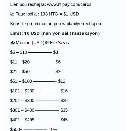
Lien pou rechaj la: www.htipay.com/cards
📈 Taux jodi a : 138 HTG = $1 USD
Konsilte gri pri nou an pou w planifye rechaj ou:
Limit: 10 USD (nan yon sèl tranzaksyon)
📥 Montan (USD)💸 Frè Sèvis
$5 – $10 —————- $3
$11 – $20 —————- $6
$21 – $50 —————- $9
$51 – $100 —————- $12
$101 – $200 —————- $16
$201 – $300 —————- $25
$301 – $400 —————- $35
$401 – $499 —————- $45
$500+ —————- 10%