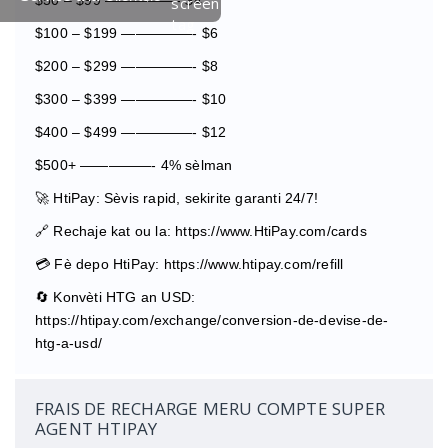
$100 – $199 —————- $6
$200 – $299 —————- $8
$300 – $399 —————- $10
$400 – $499 —————- $12
$500+ —————- 4% sèlman
🚀 HtiPay: Sèvis rapid, sekirite garanti 24/7!
🔗 Rechaje kat ou la: https://www.HtiPay.com/cards
💳 Fè depo HtiPay: https://www.htipay.com/refill
🔄 Konvèti HTG an USD:
https://htipay.com/exchange/conversion-de-devise-de-
htg-a-usd/
FRAIS DE RECHARGE MERU COMPTE SUPER
AGENT HTIPAY