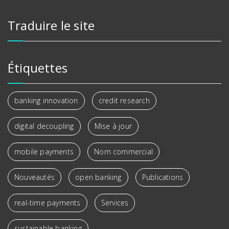
Traduire le site
Étiquettes
banking innovation
credit research
digital decoupling
Mise à jour
mobile payments
Nom commercial
Nouveautés
open banking
Publications
real-time payments
Services
sustainable banking