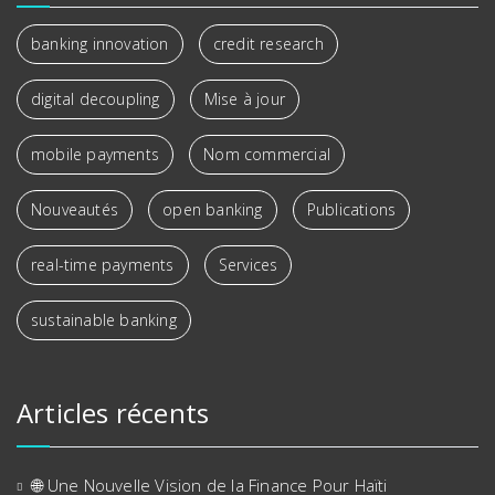
banking innovation
credit research
digital decoupling
Mise à jour
mobile payments
Nom commercial
Nouveautés
open banking
Publications
real-time payments
Services
sustainable banking
Articles récents
🌐 Une Nouvelle Vision de la Finance Pour Haïti