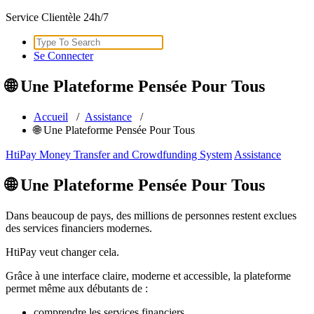
Service Clientèle 24h/7
Search
for:
Se Connecter
🌐 Une Plateforme Pensée Pour Tous
Accueil
/
Assistance
/
🌐 Une Plateforme Pensée Pour Tous
HtiPay Money Transfer and Crowdfunding System
Assistance
🌐 Une Plateforme Pensée Pour Tous
Dans beaucoup de pays, des millions de personnes restent exclues
des services financiers modernes.
HtiPay veut changer cela.
Grâce à une interface claire, moderne et accessible, la plateforme
permet même aux débutants de :
comprendre les services financiers,