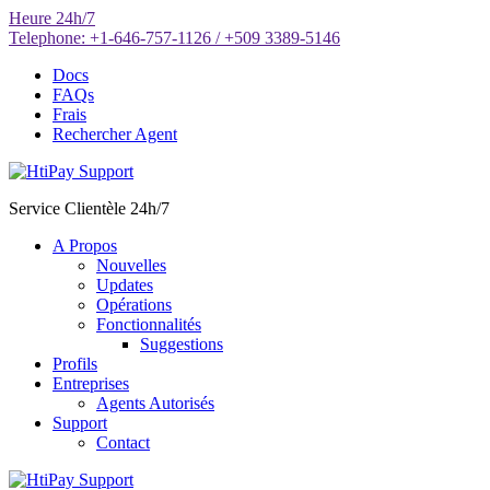
Aller
Heure
24h/7
au
Telephone:
+1-646-757-1126 / +509 3389-5146
contenu
Docs
FAQs
Frais
Rechercher Agent
Service Clientèle 24h/7
A Propos
Nouvelles
Updates
Opérations
Fonctionnalités
Suggestions
Profils
Entreprises
Agents Autorisés
Support
Contact