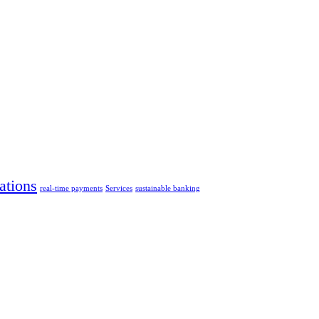
ations
real-time payments
Services
sustainable banking