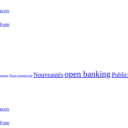
ncers
Forte
open banking
Nouveautés
Public
yments
Nom commercial
ncers
Forte