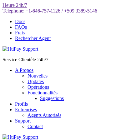
Aller
Heure
24h/7
au
Telephone:
+1-646-757-1126 / +509 3389-5146
contenu
Docs
FAQs
Frais
Rechercher Agent
Service Clientèle 24h/7
A Propos
Nouvelles
Updates
Opérations
Fonctionnalités
Suggestions
Profils
Entreprises
Agents Autorisés
Support
Contact