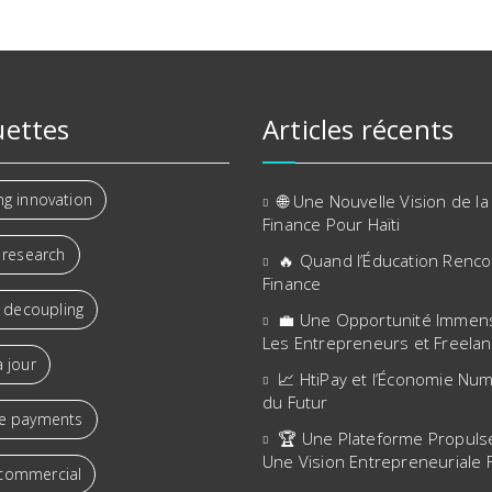
uettes
Articles récents
ng innovation
🌐 Une Nouvelle Vision de la
Finance Pour Haïti
 research
🔥 Quand l’Éducation Renco
Finance
l decoupling
💼 Une Opportunité Immen
Les Entrepreneurs et Freela
 jour
📈 HtiPay et l’Économie Nu
du Futur
e payments
🏆 Une Plateforme Propuls
Une Vision Entrepreneuriale 
commercial