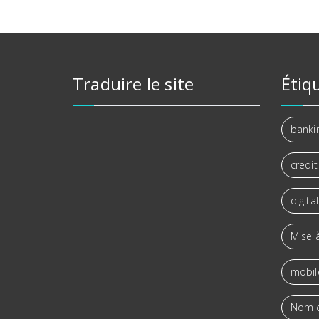
Traduire le site
Étiq
banki
credit
digita
Mise à
mobil
Nom 