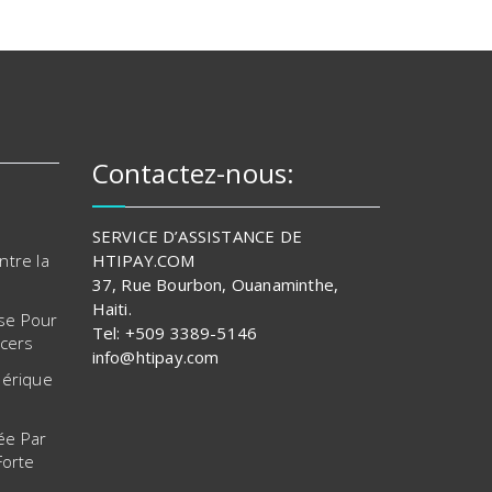
Contactez-nous:
SERVICE D’ASSISTANCE DE
ntre la
HTIPAY.COM
37, Rue Bourbon, Ouanaminthe,
Haiti.
se Pour
Tel: +509 3389-5146
ncers
info@htipay.com
mérique
ée Par
Forte